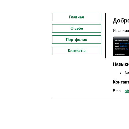
Главная
Добр
О себе
Я занима
Портфолио
Контакты
Навык
Ад
Контак
Email:
st